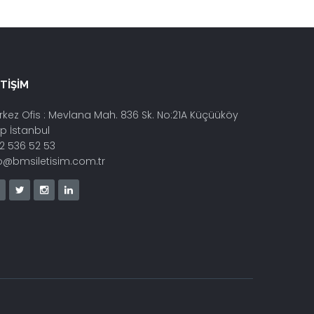
ETIŞIM
kez Ofis : Mevlana Mah. 836 Sk. No:21A Küçüüköy
p İstanbul
2 536 52 53
fo@bmsiletisim.com.tr