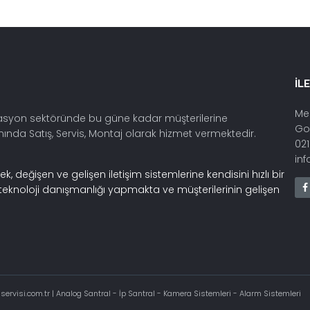
İL
Mer
asyon sektöründe bu güne kadar müşterilerine
Go
nda Satış, Servis, Montaj olarak hizmet vermektedir.
021
in
 değişen ve gelişen iletişim sistemlerine kendisini hızlı bir
eknoloji danışmanlığı yapmakta ve müşterilerinin gelişen
servisi.com.tr | Analog Santral - İp Santral - Kamera Sistemleri - Alarm Sistemleri